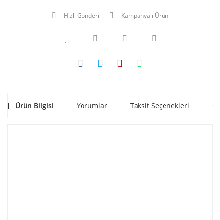
Hızlı Gönderi
Kampanyalı Ürün
Ürün Bilgisi
Yorumlar
Taksit Seçenekleri
Ön