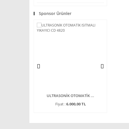
Sponsor Ürünler
KOMETRE HU ...
ULTRASONİK OTOMATİK ...
ULTRASO
37.112,48 TL
Fiyat :
6.000,00 TL
Fiya