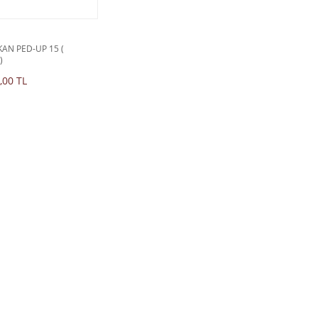
KAN PED-UP 15 (
)
,00 TL