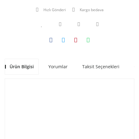
Hızlı Gönderi
Kargo bedava
Ürün Bilgisi
Yorumlar
Taksit Seçenekleri
Ön