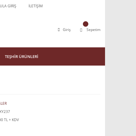
LA GİRİŞ
İLETİŞİM
Giriş
Sepetim
TEŞHİR ÜRÜNLERİ
SLER
XY237
00 TL + KDV