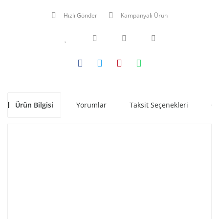
Hızlı Gönderi
Kampanyalı Ürün
Ürün Bilgisi
Yorumlar
Taksit Seçenekleri
Ön