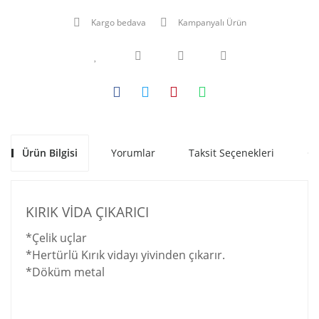
Kargo bedava
Kampanyalı Ürün
Ürün Bilgisi
Yorumlar
Taksit Seçenekleri
Ön
KIRIK VİDA ÇIKARICI
*Çelik uçlar
*Hertürlü Kırık vidayı yivinden çıkarır.
*Döküm metal