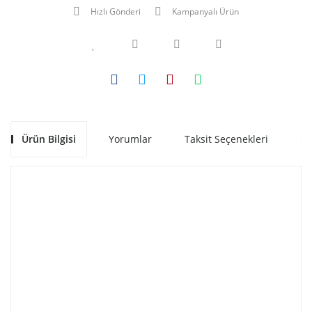
Hızlı Gönderi
Kampanyalı Ürün
Ürün Bilgisi
Yorumlar
Taksit Seçenekleri
Ön