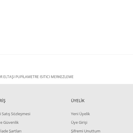
ELTAŞI PUPİLAMETRE ISITICI MERKEZLEME
RİŞ
ÜYELİK
i Satış Sözleşmesi
Yeni Üyelik
 ve Güvenlik
Üye Girişi
 İade Şartları
Şifremi Unuttum