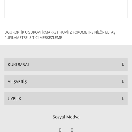
P 101
P 102
UGUROPTİK UGUROPTİKMARKET HUVİTZ FOKOMETRE NİLÖR ELTAŞI
PUPİLAMETRE ISITICI MERKEZLEME
KURUMSAL
ALIŞVERİŞ
ÜYELİK
Sosyal Medya