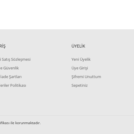
NİK YIKAYICI ...
NİLÖR SMV-6
t :
4.800,00 TL
Fiyat :
9.000,00 TL
RİŞ
ÜYELİK
i Satış Sözleşmesi
Yeni Üyelik
 ve Güvenlik
Üye Girişi
 İade Şartları
Şifremi Unuttum
Veriler Politikası
Sepetiniz
tifikası ile korunmaktadır.