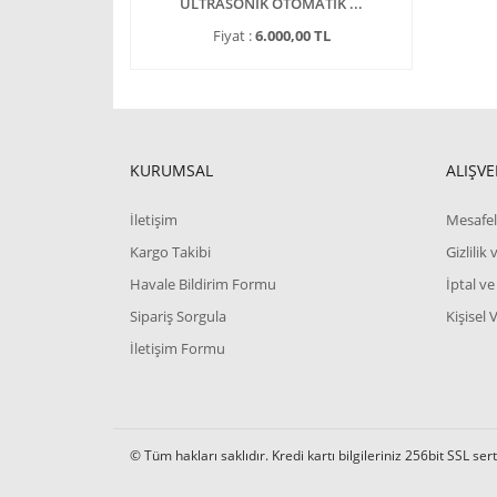
KOMETRE HU ...
ULTRASONİK OTOMATİK ...
ULTRASO
37.062,37 TL
Fiyat :
6.000,00 TL
Fiya
KURUMSAL
ALIŞVE
İletişim
Mesafel
Kargo Takibi
Gizlilik
Havale Bildirim Formu
İptal ve
Sipariş Sorgula
Kişisel 
İletişim Formu
© Tüm hakları saklıdır. Kredi kartı bilgileriniz 256bit SSL ser