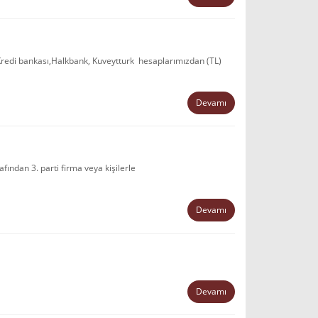
Kredi bankası,Halkbank, Kuveytturk hesaplarımızdan (TL)
Devamı
ından 3. parti firma veya kişilerle
Devamı
Devamı