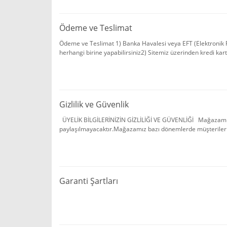
Ödeme ve Teslimat
Ödeme ve Teslimat 1) Banka Havalesi veya EFT (Elektronik F
herhangi birine yapabilirsiniz2) Sitemiz üzerinden kredi kartlar
Gizlilik ve Güvenlik
ÜYELİK BİLGİLERİNİZİN GİZLİLİĞİ VE GÜVENLİĞİ Mağazamıza üye
paylaşılmayacaktır.Mağazamız bazı dönemlerde müşterilerine
Garanti Şartları