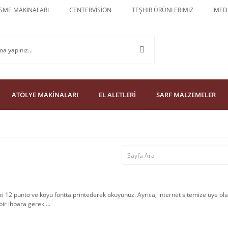
SME MAKİNALARI
CENTERVİSİON
TEŞHİR ÜRÜNLERİMİZ
MEDU
ATÖLYE MAKİNALARI
EL ALETLERİ
SARF MALZEMELER
izi 12 punto ve koyu fontta printederek okuyunuz. Ayrıca; internet sitemize üye ol
r ihbara gerek ...