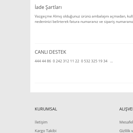
İade Şartları
Vazgeçme Almış olduğunuz ürünü ambalajını açmadan, kulla
nedeninizi belirterek fatura numaranız ve sipariş numaranızı 
CANLI DESTEK
444 44 86 0 242 312 11 22 0 532 325 19 34 ...
KURUMSAL
ALIŞVE
İletişim
Mesafel
Kargo Takibi
Gizlilik