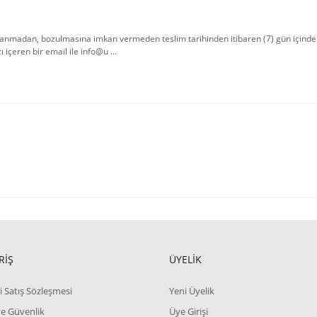
nmadan, bozulmasına imkan vermeden teslim tarihinden itibaren (7) gün içinde 
içeren bir email ile info@u ...
RİŞ
ÜYELİK
i Satış Sözleşmesi
Yeni Üyelik
 ve Güvenlik
Üye Girişi